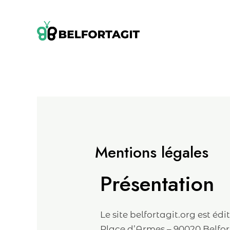
Aller
au
contenu
Mentions légales
Présentation
Le site belfortagit.org est 
Place d’Armes – 90020 Belfor